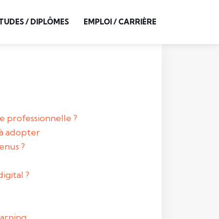
TUDES / DIPLÔMES
EMPLOI / CARRIÈRE
e professionnelle ?
 à adopter
enus ?
igital ?
earning