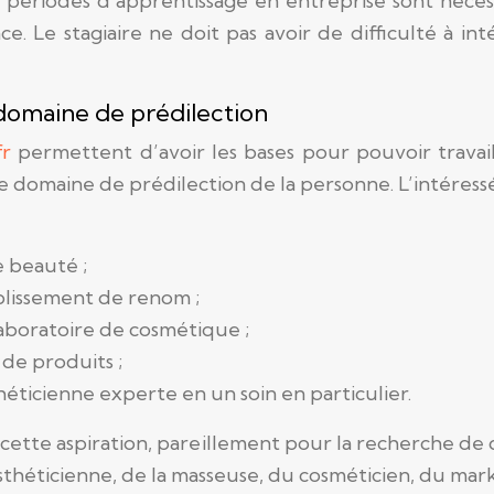
Ces périodes d’apprentissage en entreprise sont né
nce. Le stagiaire ne doit pas avoir de difficulté à 
e domaine de prédilection
fr
permettent d’avoir les bases pour pouvoir travail
r le domaine de prédilection de la personne. L’intére
e beauté ;
blissement de renom ;
laboratoire de cosmétique ;
 de produits ;
héticienne experte en un soin en particulier.
ur cette aspiration, pareillement pour la recherche d
théticienne, de la masseuse, du cosméticien, du mar