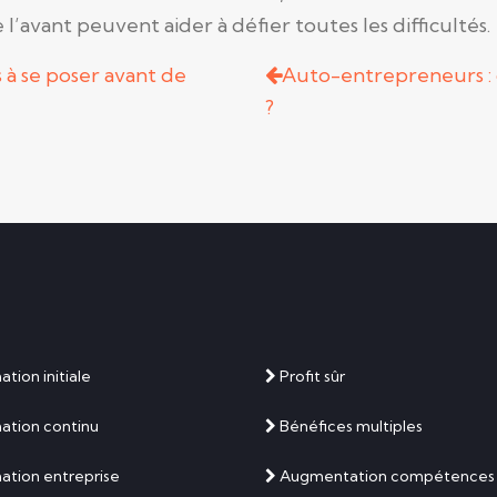
 l’avant peuvent aider à défier toutes les difficultés.
s à se poser avant de
Auto-entrepreneurs : 
?
tion initiale
Profit sûr
ation continu
Bénéfices multiples
tion entreprise
Augmentation compétences