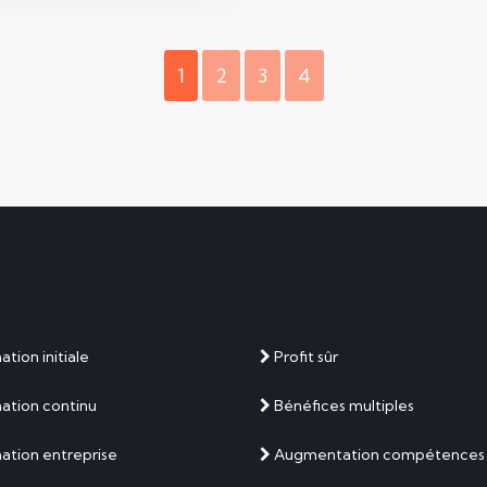
1
2
3
4
tion initiale
Profit sûr
ation continu
Bénéfices multiples
tion entreprise
Augmentation compétences