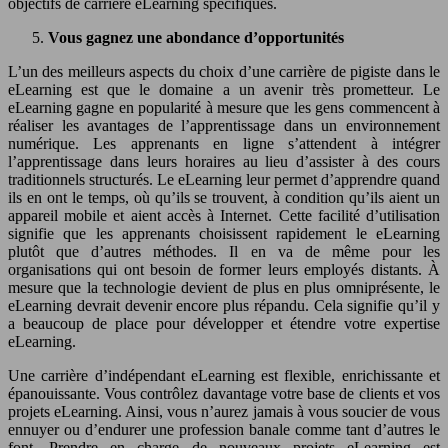
objectifs de carrière eLearning spécifiques.
Vous gagnez une abondance d’opportunités
L’un des meilleurs aspects du choix d’une carrière de pigiste dans le
eLearning est que le domaine a un avenir très prometteur. Le
eLearning gagne en popularité à mesure que les gens commencent à
réaliser les avantages de l’apprentissage dans un environnement
numérique. Les apprenants en ligne s’attendent à intégrer
l’apprentissage dans leurs horaires au lieu d’assister à des cours
traditionnels structurés. Le eLearning leur permet d’apprendre quand
ils en ont le temps, où qu’ils se trouvent, à condition qu’ils aient un
appareil mobile et aient accès à Internet. Cette facilité d’utilisation
signifie que les apprenants choisissent rapidement le eLearning
plutôt que d’autres méthodes. Il en va de même pour les
organisations qui ont besoin de former leurs employés distants. À
mesure que la technologie devient de plus en plus omniprésente, le
eLearning devrait devenir encore plus répandu. Cela signifie qu’il y
a beaucoup de place pour développer et étendre votre expertise
eLearning.
Une carrière d’indépendant eLearning est flexible, enrichissante et
épanouissante. Vous contrôlez davantage votre base de clients et vos
projets eLearning. Ainsi, vous n’aurez jamais à vous soucier de vous
ennuyer ou d’endurer une profession banale comme tant d’autres le
font. Prendre en charge de nouveaux projets eLearning est